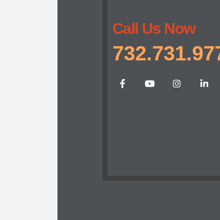
Call Us Now
732.731.97